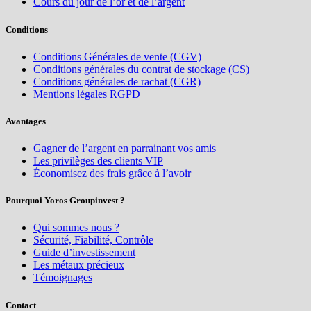
Cours du jour de l’or et de l’argent
Conditions
Conditions Générales de vente (CGV)
Conditions générales du contrat de stockage (CS)
Conditions générales de rachat (CGR)
Mentions légales RGPD
Avantages
Gagner de l’argent en parrainant vos amis
Les privilèges des clients VIP
Économisez des frais grâce à l’avoir
Pourquoi Yoros Groupinvest ?
Qui sommes nous ?
Sécurité, Fiabilité, Contrôle
Guide d’investissement
Les métaux précieux
Témoignages
Contact