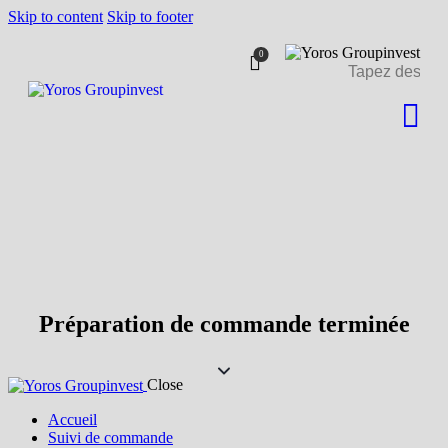
Skip to content
Skip to footer
Livraison à partir de 500 €
J'ai compris!
de commande.
0
Préparation de commande terminée
Close
Accueil
Suivi de commande