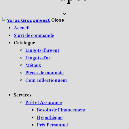
Close
Accueil
Suivi de commande
Catalogue
Lingots d’argent
Lingots d’or
Métaux
Pièces de monnaie
Coin collectionneur
Services
Prêt et Assurance
Besoin de Financement
Hypothèque
Prêt Personnel