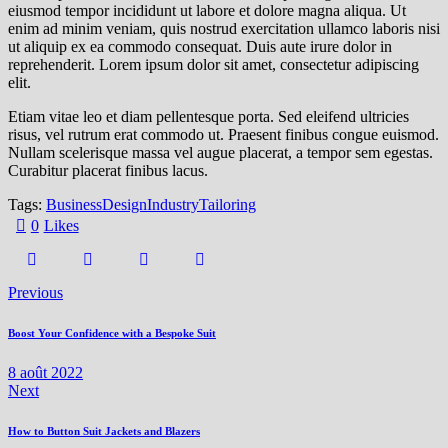
eiusmod tempor incididunt ut labore et dolore magna aliqua. Ut
enim ad minim veniam, quis nostrud exercitation ullamco laboris nisi
ut aliquip ex ea commodo consequat. Duis aute irure dolor in
reprehenderit. Lorem ipsum dolor sit amet, consectetur adipiscing
elit.
Etiam vitae leo et diam pellentesque porta. Sed eleifend ultricies
risus, vel rutrum erat commodo ut. Praesent finibus congue euismod.
Nullam scelerisque massa vel augue placerat, a tempor sem egestas.
Curabitur placerat finibus lacus.
Tags:
Business
Design
Industry
Tailoring
0
Likes
Previous
Boost Your Confidence with a Bespoke Suit
8 août 2022
Next
How to Button Suit Jackets and Blazers