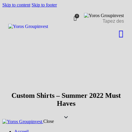
Skip to content
Skip to footer
Livraison à partir de 500 €
J'ai compris!
de commande.
0
Custom Shirts – Summer 2022 Must
Haves
Close
Accueil