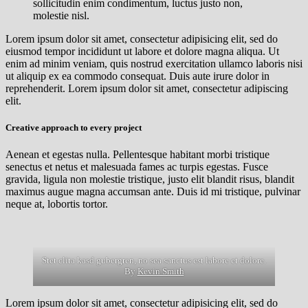
sollicitudin enim condimentum, luctus justo non,
molestie nisl.
Lorem ipsum dolor sit amet, consectetur adipisicing elit, sed do
eiusmod tempor incididunt ut labore et dolore magna aliqua. Ut
enim ad minim veniam, quis nostrud exercitation ullamco laboris nisi
ut aliquip ex ea commodo consequat. Duis aute irure dolor in
reprehenderit. Lorem ipsum dolor sit amet, consectetur adipiscing
elit.
Creative approach to every project
Aenean et egestas nulla. Pellentesque habitant morbi tristique
senectus et netus et malesuada fames ac turpis egestas. Fusce
gravida, ligula non molestie tristique, justo elit blandit risus, blandit
maximus augue magna accumsan ante. Duis id mi tristique, pulvinar
neque at, lobortis tortor.
Stet clita kasd gubergren, no sea sanctus est labore et dolore.
By
Kevin Smith
Lorem ipsum dolor sit amet, consectetur adipisicing elit, sed do