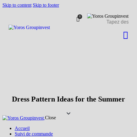
Skip to content
Skip to footer
Livraison à partir de 500 €
J'ai compris!
de commande.
0
Dress Pattern Ideas for the Summer
Close
Accueil
Suivi de commande