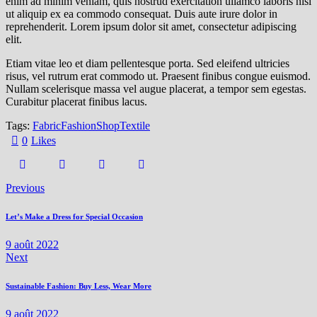
enim ad minim veniam, quis nostrud exercitation ullamco laboris nisi
ut aliquip ex ea commodo consequat. Duis aute irure dolor in
reprehenderit. Lorem ipsum dolor sit amet, consectetur adipiscing
elit.
Etiam vitae leo et diam pellentesque porta. Sed eleifend ultricies
risus, vel rutrum erat commodo ut. Praesent finibus congue euismod.
Nullam scelerisque massa vel augue placerat, a tempor sem egestas.
Curabitur placerat finibus lacus.
Tags:
Fabric
Fashion
Shop
Textile
0
Likes
Previous
Let’s Make a Dress for Special Occasion
9 août 2022
Next
Sustainable Fashion: Buy Less, Wear More
9 août 2022