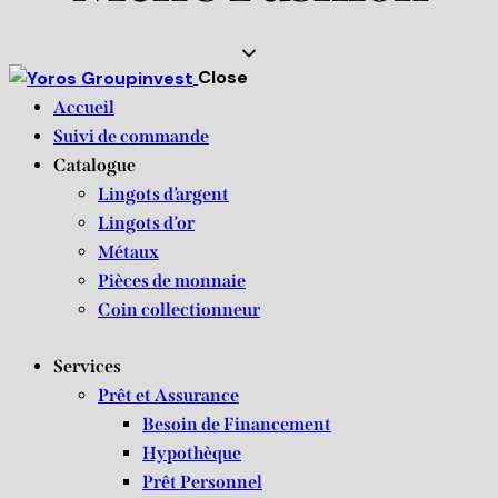
Close
Accueil
Suivi de commande
Catalogue
Lingots d’argent
Lingots d’or
Métaux
Pièces de monnaie
Coin collectionneur
Services
Prêt et Assurance
Besoin de Financement
Hypothèque
Prêt Personnel