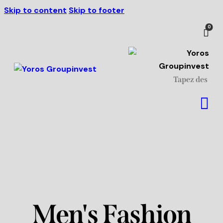
Skip to content
Skip to footer
Livraison à partir de 500 €
J'ai compris!
de commande.
0
Men's Fashion