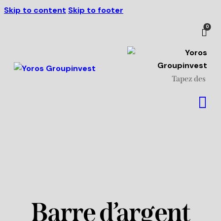
Skip to content
Skip to footer
Livraison à partir de 500 €
J'ai compris!
de commande.
0
Barre d’argent