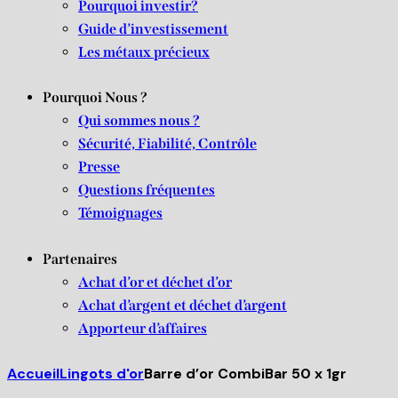
Pourquoi investir?
Guide d’investissement
Les métaux précieux
Pourquoi Nous ?
Qui sommes nous ?
Sécurité, Fiabilité, Contrôle
Presse
Questions fréquentes
Témoignages
Partenaires
Achat d’or et déchet d’or
Achat d’argent et déchet d’argent
Apporteur d’affaires
Accueil
Lingots d'or
Barre d’or CombiBar 50 x 1gr