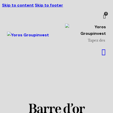
Skip to content
Skip to footer
Livraison à partir de 500 €
J'ai compris!
de commande.
0
Barre d’or