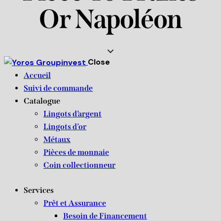
Or Napoléon
Close
Accueil
Suivi de commande
Catalogue
Lingots d’argent
Lingots d’or
Métaux
Pièces de monnaie
Coin collectionneur
Services
Prêt et Assurance
Besoin de Financement