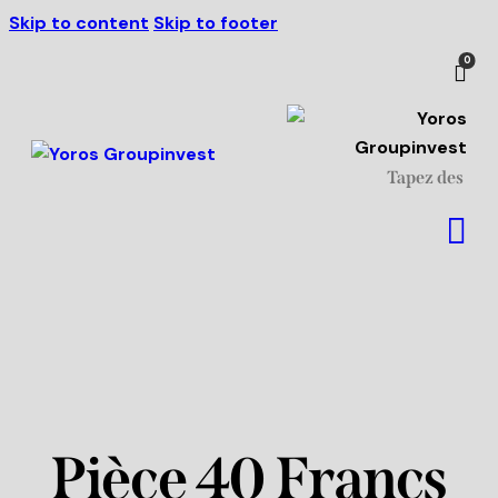
Skip to content
Skip to footer
Livraison à partir de 500 €
J'ai compris!
de commande.
0
Pièce 40 Francs