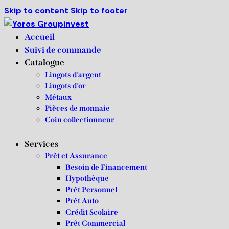
Skip to content
Skip to footer
Livraison à partir de 500 €
J'ai compris!
de commande.
Accueil
Suivi de commande
Catalogue
Lingots d’argent
Lingots d’or
Métaux
Pièces de monnaie
Coin collectionneur
Services
Prêt et Assurance
Besoin de Financement
Hypothèque
Prêt Personnel
Prêt Auto
Crédit Scolaire
Prêt Commercial