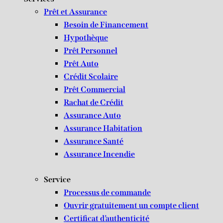
Prêt et Assurance
Besoin de Financement
Hypothèque
Prêt Personnel
Prêt Auto
Crédit Scolaire
Prêt Commercial
Rachat de Crédit
Assurance Auto
Assurance Habitation
Assurance Santé
Assurance Incendie
Service
Processus de commande
Ouvrir gratuitement un compte client
Certificat d’authenticité