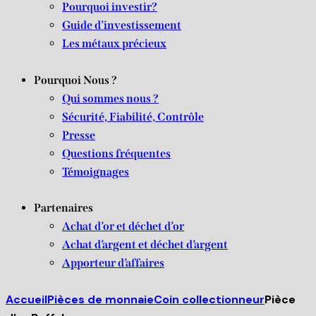
Pourquoi investir?
Guide d’investissement
Les métaux précieux
Pourquoi Nous ?
Qui sommes nous ?
Sécurité, Fiabilité, Contrôle
Presse
Questions fréquentes
Témoignages
Partenaires
Achat d’or et déchet d’or
Achat d’argent et déchet d’argent
Apporteur d’affaires
Accueil
Pièces de monnaie
Coin collectionneur
Pièce