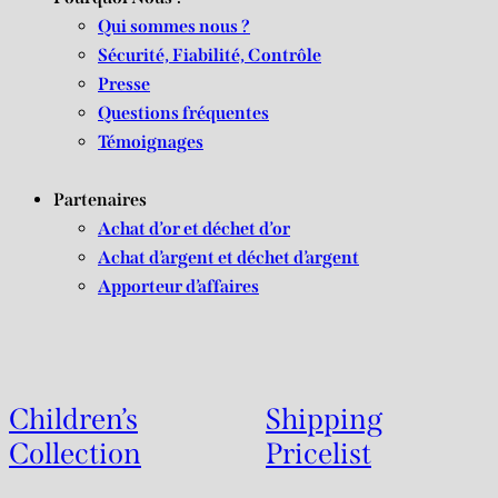
Qui sommes nous ?
Sécurité, Fiabilité, Contrôle
Presse
Questions fréquentes
Témoignages
Partenaires
Achat d’or et déchet d’or
Achat d’argent et déchet d’argent
Apporteur d’affaires
Children’s
Shipping
Collection
Pricelist