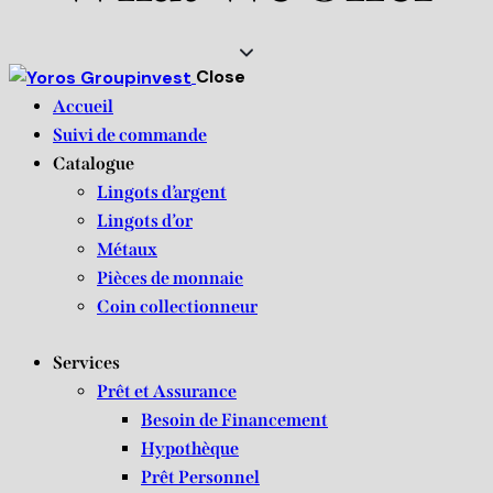
Close
Accueil
Suivi de commande
Catalogue
Lingots d’argent
Lingots d’or
Métaux
Pièces de monnaie
Coin collectionneur
Services
Prêt et Assurance
Besoin de Financement
Hypothèque
Prêt Personnel